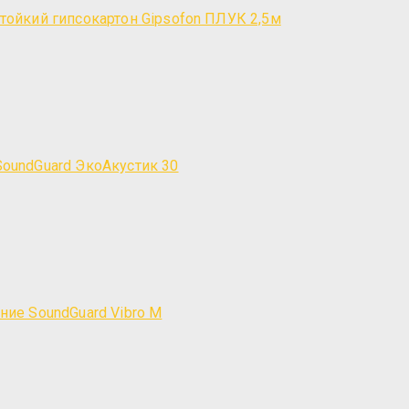
ойкий гипсокартон Gipsofon ПЛУК 2,5м
oundGuard ЭкоАкустик 30
ие SoundGuard Vibro M