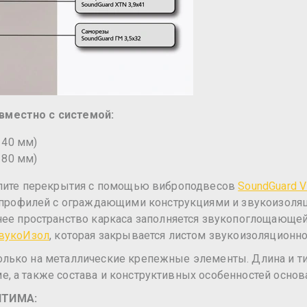
вместно с системой:
140 мм)
180 мм)
плите перекрытия с помощью виброподвесов
SoundGuard V
я профилей с ограждающими конструкциями и звукоизол
ннее пространство каркаса заполняется звукопоглощающе
ЗвукоИзол
, которая закрывается листом звукоизоляционн
лько на металлические крепежные элементы. Длина и т
 а также состава и конструктивных особенностей основ
ОПТИМА
: