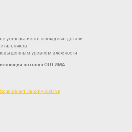
ее устанавливать закладные детали
ветильников
с повышенным уровнем влажности
оизоляции потолка ОПТИМА:
 SoundGuard ЭкоЗвукоИзол