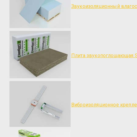
Звукоизоляционный влагост
Плита звукопоглощающая S
Виброизоляционное креплен