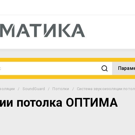
Парам
золяции
/
SoundGuard
/
Потолки
/
Система звукоизоляции пото
ции потолка ОПТИМА