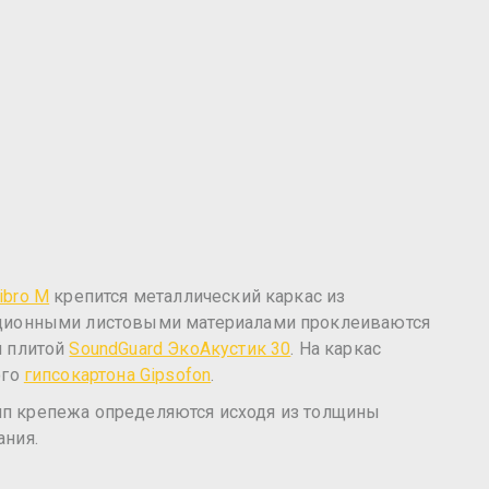
ibro М
крепится металлический каркас из
яционными листовыми материалами проклеиваются
й плитой
SoundGuard ЭкоАкустик 30
. На каркас
ого
гипсокартона Gipsofon
.
ип крепежа определяются исходя из толщины
ания.