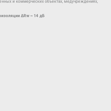
венных и коммерческих объектах, медучреждениях,
оизоляции ΔRw ~ 14 дБ