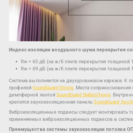
Индекс изоляции воздушного шума перекрытия со
Rw = 65 дБ (на ж/б плите перекрытия толщиной 
Rw = 69 дБ (на ж/б плите перекрытия толщиной 
Система выполняется на двухуровневом каркасе. К 
профилей
SoundGuard Strong
. Места соприкосновени
демпферной лентой
SoundGuard ВиброЛента
. Внутре
крепится звукоизоляционная панель
SoundGuard Эко
Виброизоляционные подвесы следует монтировать то
применяемых виброизоляционных подвесов в системе,
Преимущества с
истемы звукоизоляции потолка 