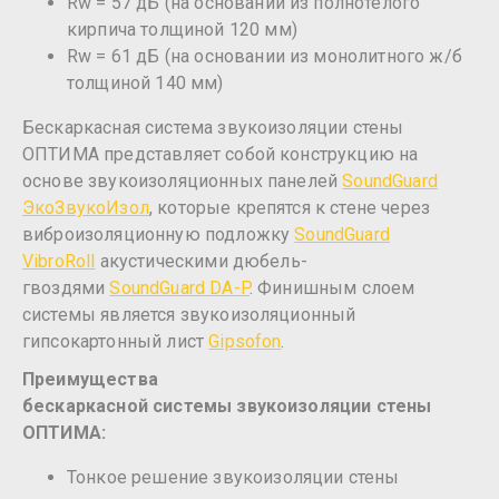
Rw = 57 дБ (на основании из полнотелого
кирпича толщиной 120 мм)
Rw = 61 дБ (на основании из монолитного ж/б
толщиной 140 мм)
Бескаркасная система звукоизоляции стены
ОПТИМА представляет собой конструкцию на
основе звукоизоляционных панелей
SoundGuard
ЭкоЗвукоИзол
, которые крепятся к стене через
виброизоляционную подложку
SoundGuard
VibroRoll
акустическими дюбель-
гвоздями
SoundGuard DA-P
. Финишным слоем
системы является звукоизоляционный
гипсокартонный лист
Gipsofon
.
Преимущества
б
ескаркасной системы звукоизоляции стены
ОПТИМА
:
Тонкое решение звукоизоляции стены