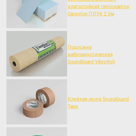
влагостойкий гипсокартон
Gipsofon ПЛУК 2,5м
Подложка
виброакустическая
SoundGuard VibroRoll
Клейкая лента SoundGuard
Tape