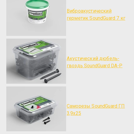
Виброакустический
герметик SoundGuard 7 кг
Акустический дюбель-
гвоздь SoundGuard DA-P
Саморезы SoundGuard ГП
3,9х25